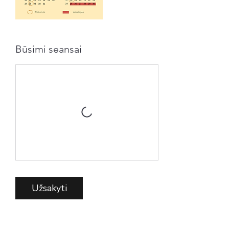
Būsimi seansai
Užsakyti