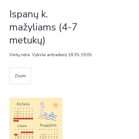
Ispanų k.
mažyliams (4-7
metukų)
Vietų nėra. Vyksta antradienį 18:35-19:05.
Zoom