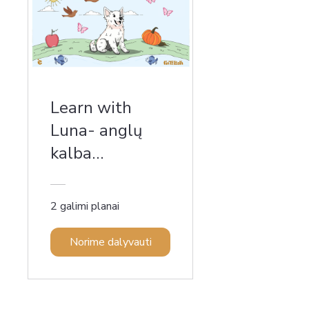
Learn with
Luna- anglų
kalba
mažiesiems
namuose
2 galimi planai
Norime dalyvauti