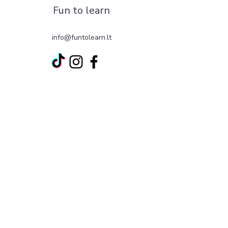
Fun to learn
info@funtolearn.lt
©2022 by Fun to learn. Proudly created with Wix.com