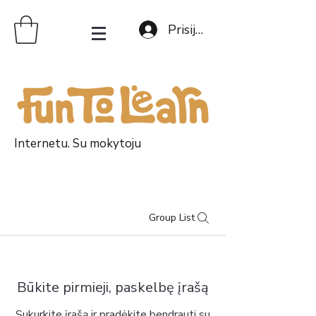
Prisijungti
Internetu. Su mokytoju
Group List
Būkite pirmieji, paskelbę įrašą
Sukurkite įrašą ir pradėkite bendrauti su