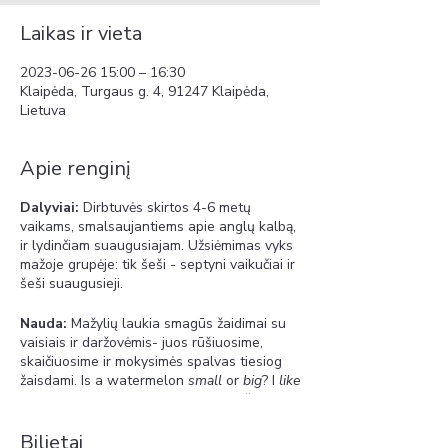
Laikas ir vieta
2023-06-26 15:00 – 16:30
Klaipėda, Turgaus g. 4, 91247 Klaipėda,
Lietuva
Apie renginį
Dalyviai:
Dirbtuvės skirtos 4-6 metų
vaikams, smalsaujantiems apie anglų kalbą,
ir lydinčiam suaugusiajam. Užsiėmimas vyks
mažoje grupėje: tik šeši - septyni vaikučiai ir
šeši suaugusieji.
Nauda:
Mažylių laukia smagūs žaidimai su
vaisiais ir daržovėmis- juos rūšiuosime,
skaičiuosime ir mokysimės spalvas tiesiog
žaisdami. Is a watermelon
small
or
big
? I
like
carrots or I
don't like
carrots? Vaikučiai
pamokėlės metu pasakys pilnus sakinius,
išsirinks savo mėgstamiausią vaisių ir
Bilietai