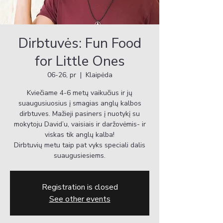
Dirbtuvės: Fun Food
for Little Ones
06-26, pr
  |  
Klaipėda
Kviečiame 4-6 metų vaikučius ir jų
suaugusiuosius į smagias anglų kalbos
dirbtuves. Mažieji pasiners į nuotykį su
mokytoju David’u, vaisiais ir daržovėmis- ir
viskas tik anglų kalba!
Dirbtuvių metu taip pat vyks speciali dalis
suaugusiesiems.
Registration is closed
See other events