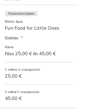
daržovę bei apibūdins juos angliškai!
Su tėveliais pasidalinsime idėjomis, kaip
lengvai įtraukti anglų kalbos mokymąsi į
Pardavimas baigtas
kasdienę rutiną, bei naujausiomis
moklsininkų įžvalgomis apie kalbų mokymosi
Bilieto tipas
anktyvame amžiuje privalumus.
Fun Food for Little Ones
Užsiėmimas mažiesiems- dviejų dalių,
pertraukos metu jie įsitrauks į spalvinimo
Išsamiau
užduotis ar kitaip atsikvėps.
Kaina
Nuo 25,00 € iki 45,00 €
Dirbtuvių metu fotografuosime/filmuosime.
Nuotraukos ir vaizdo įrašai gali būti
naudojami socialiniuose tinkluose ar
internetinėje svetainėje.
1 vaikas ir suaugusysis
25,00 €
2 vaikai ir suaugusysis
45,00 €